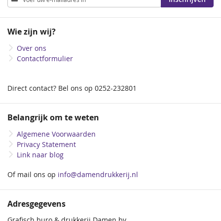
u
op
onze
Wie zijn wij?
nieuwsbrief
Over ons
Contactformulier
Direct contact? Bel ons op 0252-232801
Belangrijk om te weten
Algemene Voorwaarden
Privacy Statement
Link naar blog
Of mail ons op
info@damendrukkerij.nl
Adresgegevens
Grafisch buro & drukkerij Damen bv