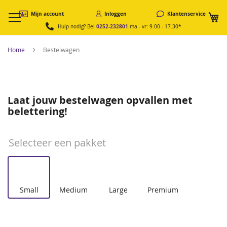
W
Mijn account
Inloggen
Klantenservice
0252-232801
Hulp nodig? Bel
ma - vr: 9.00 - 17.30*
Home
Bestelwagen
Laat jouw bestelwagen opvallen met
belettering!
Selecteer een pakket
Small
Medium
Large
Premium