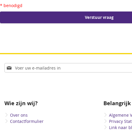
* benodigd
Verstuur vraag
Abonneer
u
op
onze
nieuwsbrief
Wie zijn wij?
Belangrijk
Over ons
Algemene 
Contactformulier
Privacy Sta
Link naar b