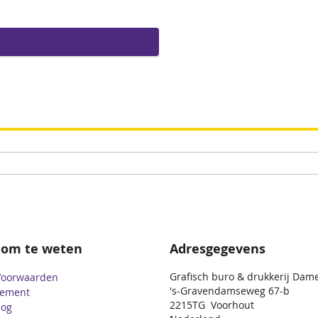
 om te weten
Adresgegevens
Grafisch buro & drukkerij Dam
Voorwaarden
's-Gravendamseweg 67-b
tement
2215TG Voorhout
log