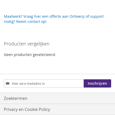
Maatwerk? Vraag hier een offerte aan
Ontwerp of support
nodig? Neem contact op!
Producten vergelijken
Geen producten geselecteerd.
Abonneer
Inschrijven
u
op
onze
Zoektermen
nieuwsbrief
Privacy en Cookie Policy