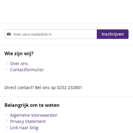
Abonneer
Inschrijven
u
op
onze
Wie zijn wij?
nieuwsbrief
Over ons
Contactformulier
Direct contact? Bel ons op 0252-232801
Belangrijk om te weten
Algemene Voorwaarden
Privacy Statement
Link naar blog