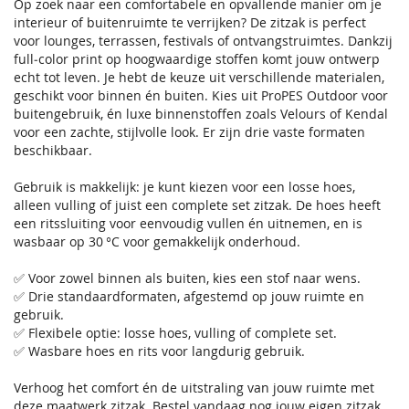
Op zoek naar een comfortabele en opvallende manier om je
interieur of buitenruimte te verrijken? De zitzak is perfect
voor lounges, terrassen, festivals of ontvangstruimtes. Dankzij
full‑color print op hoogwaardige stoffen komt jouw ontwerp
echt tot leven. Je hebt de keuze uit verschillende materialen,
geschikt voor binnen én buiten. Kies uit ProPES Outdoor voor
buitengebruik, én luxe binnenstoffen zoals Velours of Kendal
voor een zachte, stijlvolle look. Er zijn drie vaste formaten
beschikbaar.
Gebruik is makkelijk: je kunt kiezen voor een losse hoes,
alleen vulling of juist een complete set zitzak. De hoes heeft
een ritssluiting voor eenvoudig vullen én uitnemen, en is
wasbaar op 30 °C voor gemakkelijk onderhoud.
✅ Voor zowel binnen als buiten, kies een stof naar wens.
✅ Drie standaardformaten, afgestemd op jouw ruimte en
gebruik.
✅ Flexibele optie: losse hoes, vulling of complete set.
✅ Wasbare hoes en rits voor langdurig gebruik.
Verhoog het comfort én de uitstraling van jouw ruimte met
deze maatwerk zitzak. Bestel vandaag nog jouw eigen zitzak