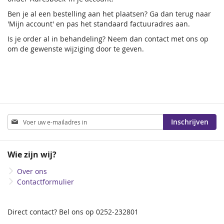
Ben je al een bestelling aan het plaatsen? Ga dan terug naar
'Mijn account' en pas het standaard factuuradres aan.
Is je order al in behandeling? Neem dan contact met ons op
om de gewenste wijziging door te geven.
Abonneer
Inschrijven
u
op
onze
Wie zijn wij?
nieuwsbrief
Over ons
Contactformulier
Direct contact? Bel ons op 0252-232801